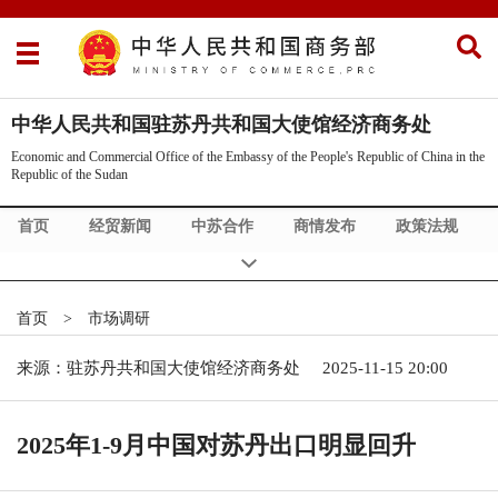
中华人民共和国驻苏丹共和国大使馆经济商务处
Economic and Commercial Office of the Embassy of the People's Republic of China in the
Republic of the Sudan
首页
经贸新闻
中苏合作
商情发布
政策法规
内部建设
Commercial News
Head News
Bilateral Visits
Bilateral Cooperation
Exhibition Info
首页
>
市场调研
Supply & Demand
China Policy
About Us
来源：驻苏丹共和国大使馆经济商务处
2025-11-15 20:00
2025年1-9月中国对苏丹出口明显回升